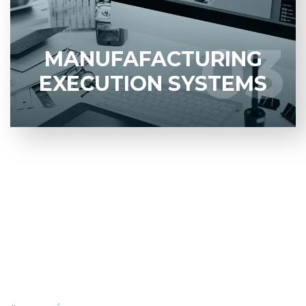
sobre produtividade.
03
03
MANUFAFACTURING
LEARN MORE
EXECUTION SYSTEMS