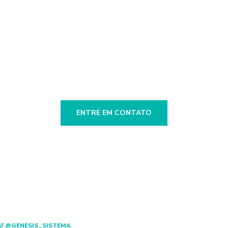
// Deixe-nos uma mensagem! Estamos aqui para
responder às suas perguntas 24/7
Dúvidas?
ENTRE EM CONTATO
// @GENESIS_SISTEMA