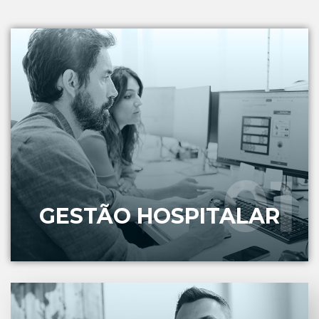
Software de Monitoramento Hospitalar que
permite ao estabelecimento estratégias de
consumo sustentáveis, além da detecção de
eventuais problemas nas instalações..
01
01
SABER MAIS
GESTÃO HOSPITALAR