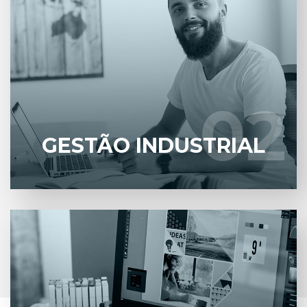
Software de Engenharia Industrial ligadas aos
equipamentos e as manutenções de serviços
como: infraestrutura, elétrica, hidráulica e mecânica
através do sistema web.
02
02
SABER MAIS
GESTÃO INDUSTRIAL
Traz uma série de benefícios a vários setores de
uma empresa auxiliando a criar um novo conceito