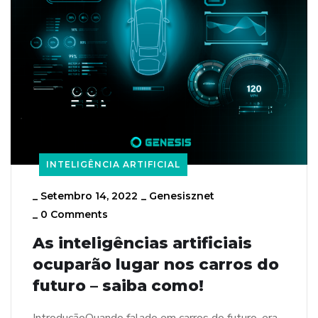
INTELIGÊNCIA ARTIFICIAL
_
Setembro 14, 2022
_
Genesisznet
_
0 Comments
As inteligências artificiais
ocuparão lugar nos carros do
futuro – saiba como!
IntroduçãoQuando falado em carros do futuro, era